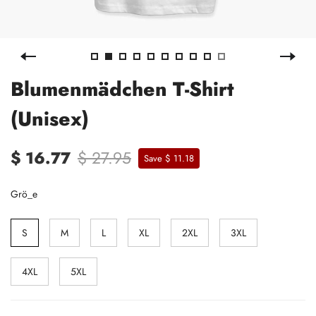
Blumenmädchen T-Shirt
(Unisex)
$ 16.77
$ 27.95
Save $ 11.18
Grö_e
S
M
L
XL
2XL
3XL
4XL
5XL