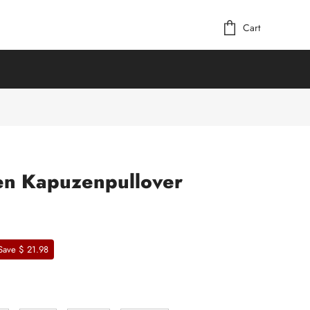
Cart
n Kapuzenpullover
Save $ 21.98