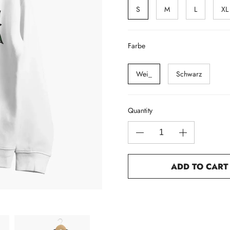
S
M
L
XL
Farbe
Wei_
Schwarz
Quantity
ADD TO CART