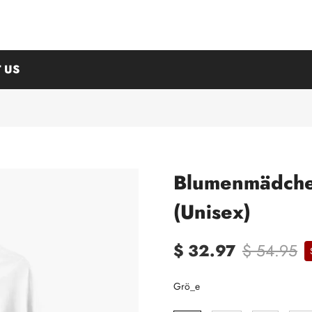
 US
Blumenmädche
(Unisex)
$ 32.97
$ 54.95
Grö_e